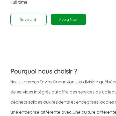
Full time
disabilities
who
are
Save Job
Apply Now
using
a
screen
reader;
Press
Control-
F10
to
Pourquoi nous choisir ?
open
an
Nous sommes Enviro Connexions, la division québéc
accessibility
menu.
de services intégrés qui offre des services de collect
déchets solides aux résidents et entreprises locales
une entreprise différente avec une culture différen