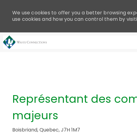
Please
note:
We use cookies to offer you a better browsing expe
This
use cookies and how you can control them by visit
website
includes
an
accessibility
system.
-
Press
Control-
F11
to
adjust
Représentant des co
the
website
majeurs
to
people
with
Boisbriand, Quebec, J7H 1M7
visual