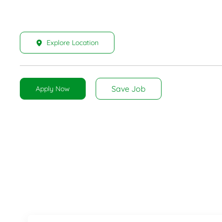
Explore Location
Save Job
Apply Now