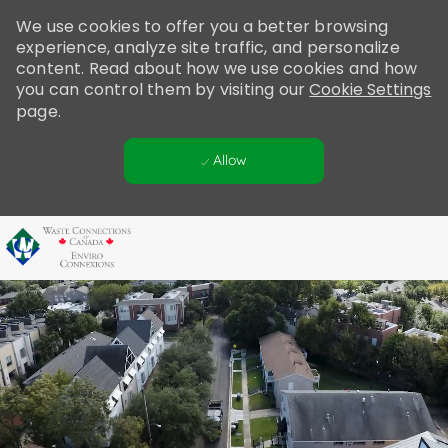
Please
We use cookies to offer you a better browsing
note:
experience, analyze site traffic, and personalize
This
content. Read about how we use cookies and how
website
you can control them by visiting our
Cookie Settings
includes
page.
an
accessibility
Allow
system.
Skip to main content
-